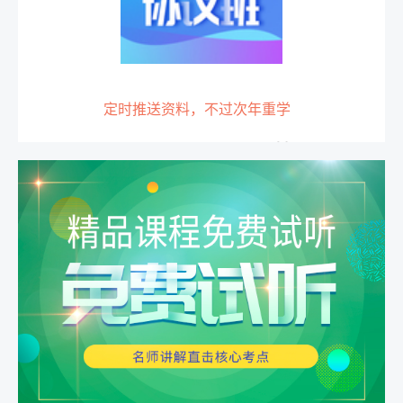
定时推送资料，不过次年重学
1980
￥
1.四大录播课程：精讲课程
购买
+密卷精析+冲刺提分课程
+考点强化课程。 2.两大直
播体系：应试技巧+密卷模
考。
详情