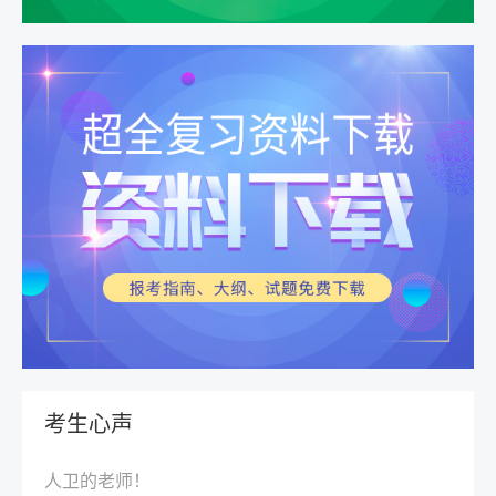
基础扎实学员首选
1280
￥
1. 录播课程：精讲课程+密
购买
卷精析+冲刺提分课程。2.
学员留言
直播课程：备考入门课程。
人卫学员：1@98***00
详情
感谢人卫智网考试的课程，看了几遍人卫的课程和资
料，过了！
人卫学员：135****6329
我今年助理第一次考执业一次通过了，就买了人卫版
考生心声
课程及资料，考过之后觉得人卫课程真的很好！感谢
人卫的老师！