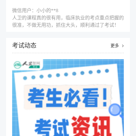
微信用户：小小的**8
人卫的课程真的很有用，临床执业的考点重点把握的
很准，不做无用功，抓住大头，顺利通过了考试！
大纲考点全覆盖，适合基础薄弱学员
人卫学员：158****2369
考了352/347，我就上课认真听讲，做了10套题就去
500
￥
考试动态
更多
考了。
录播课程
详情
购买
人卫学员：mobi_ap****q
我403分通过，感谢老师和身边的家人，謝谢你们的
支持！