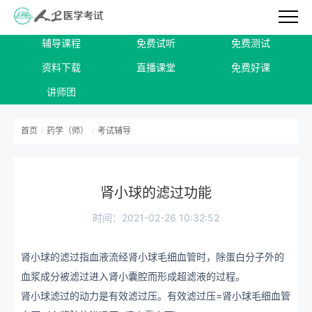
辅导课程
免费试听
免费测试
资料下载
直播课堂
免费好课
讲师团
首页
/
药学（师）
/
考试辅导
肾小球的滤过功能
时间：2021-02-26 10:32:52
肾小球的滤过指血液流经肾小球毛细血管时，除蛋白分子外的
血浆成分被滤过进入肾小囊腔而形成超滤液的过程。
肾小球滤过的动力是有效滤过压。有效滤过压=肾小球毛细血管