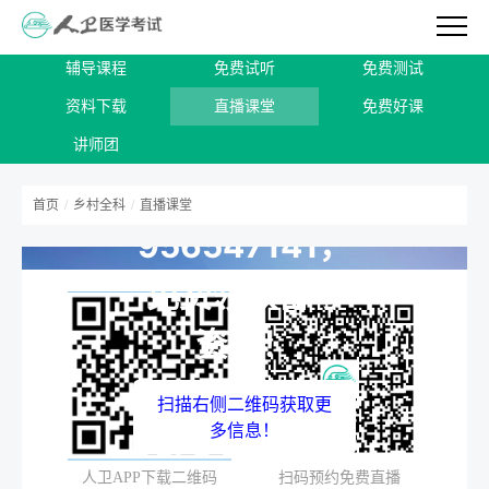
辅导课程
免费试听
免费测试
加入26年乡村
资料下载
直播课堂
免费好课
全科备考学习
讲师团
QQ交流群：
首页
/
乡村全科
/
直播课堂
956547141，
免费领取备考
资料！
扫描右侧二维码获取更
多信息！
人卫APP下载二维码
扫码预约免费直播