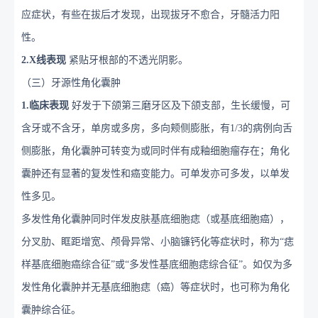
应症状，有些在拔后才发现，出现拔牙不愈合，牙髓活力阳
性。
2
.X线表现
紧贴牙根部的不透光阴影。
（三）牙源性角化囊肿
1
.临床表现
好发于下颌第三磨牙区及下颌支部，生长缓慢，可
含牙或不含牙，单房或多房，多向颊侧膨胀，有
1
/
3
的病例向舌
侧膨胀，角化囊肿可转变为或同时伴有成釉细胞瘤存在；角化
囊肿还有显著的复发性和癌变能力。可单发亦可多发，以单发
性多见。
多发性角化囊肿同时伴发皮肤基底细胞痣（或基底细胞癌），
分叉肋、眶距增宽、颅骨异常、小脑镰钙化等症状时，称为
“痣
样基底细胞癌综合征”或“多发性基底细胞痣综合征”。如仅为多
发性角化囊肿并无基底细胞痣（癌）等症状时，也可称为角化
囊肿综合征。