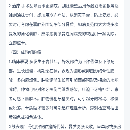
2
.治疗
手术刮除要求更彻底，刮除囊壁后用苯酚或硝酸银等腐
蚀剂涂抹骨创，或
加
用冷冻疗法，以消灭子囊，防止复发，必
要时可考虑在囊肿外围切除部分骨质。如病变范围太大或多次
复发的角化囊肿，应考虑将颌骨连同病变的软组织一起切除，
立即植骨。
（四）成釉细胞瘤
1
.临床表现
多发生于青壮年，好发部位为下颌骨体及下颌角
部。生长缓慢，初期无症状，表现为圆形或卵圆形的骨性膨
隆，多向唇颊侧。肿物逐渐生长可引起面部畸形及相应的功能
障碍。肿物可被对颌牙咬伤而继发感染，压迫下牙槽神经，患
者可感下唇麻木。肿物侵犯牙槽突时，可引起牙的松动、移位
或脱落。骨质破坏较多时可引起病理性骨折。穿刺检查可抽出
黄褐色或褐色液体。
X线表现：骨组织被肿瘤所代替，骨质膨胀吸收，呈单房或多房