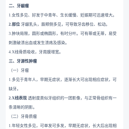
二、牙龈瘤
1
.女性多见、好发于中青年、生长缓慢、妊娠期可迅速增大。
2
.部位
牙龈乳头，唇颊侧多见，可导致牙齿移位、松动。
3
.肿块局限，圆形或椭圆形，有时分叶。可有蒂或无蒂，易受
刺激破溃出血或发生溃疡及感染。
4
.X线骨质吸收，牙周膜增宽。
三、牙源性肿瘤
（一）牙瘤
1
.多见于青年人，早期无症状，逐渐长大可出现相应症状，可
缺牙。
2
.X线表现
透射度类似牙组织的一团影像，与正常骨组织有一
条清晰的阴影。
（二）牙骨质瘤
1
.年轻女性多见，可单发可多发，早期无症状，长大后出现相