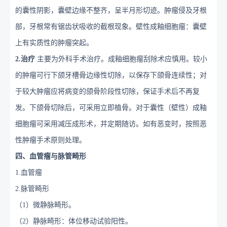
的囊性阴影，囊壁边缘不整齐，呈半月形切迹。肿瘤侵及牙根
部，牙根常有锯齿状吸收的截根现象。壁性成釉细胞瘤：囊壁
上有实质性的肿瘤突起。
2
.治疗
主要为外科手术治疗。成釉细胞瘤刮除术应慎用。较小
的肿瘤可行下颌牙槽骨边缘性切除，以保存下颌骨连续性；对
于较大肿瘤应将病变的颌骨阶段性切除，保证手术后不再复
发。下颌骨切除后，可采用立即植骨。对于囊性（壁性）成釉
细胞瘤可采用减压成形术，并定期随访。如有恶变时，按照恶
性肿瘤手术原则处理。
四、血管瘤与脉管畸形
1
.血管瘤
2
.脉管畸形
（
1
）微静脉畸形。
（
2
）静脉畸形：体位移动试验阳性。