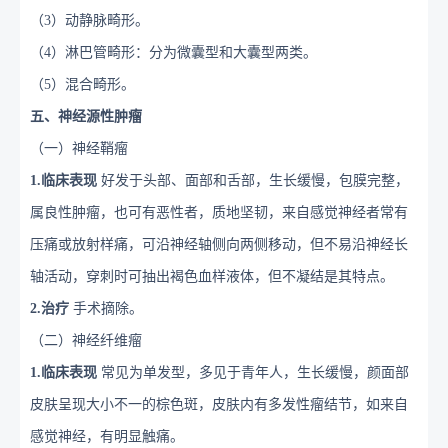
（
3
）动静脉畸形。
（
4
）淋巴管畸形：分为微囊型和大囊型两类。
（
5
）混合畸形。
五、神经源性肿瘤
（一）神经鞘瘤
1
.临床表现
好发于头部、面部和舌部，生长缓慢，包膜完整，
属良性肿瘤，也可有恶性者，质地坚韧，来自感觉神经者常有
压痛或放射样痛，可沿神经轴侧向两侧移动，但不易沿神经长
轴活动，穿刺时可抽出褐色血样液体，但不凝结是其特点。
2
.治疗
手术摘除。
（二）神经纤维瘤
1
.临床表现
常见为单发型，多见于青年人，生长缓慢，颜面部
皮肤呈现大小不一的棕色斑，皮肤内有多发性瘤结节，如来自
感觉神经，有明显触痛。