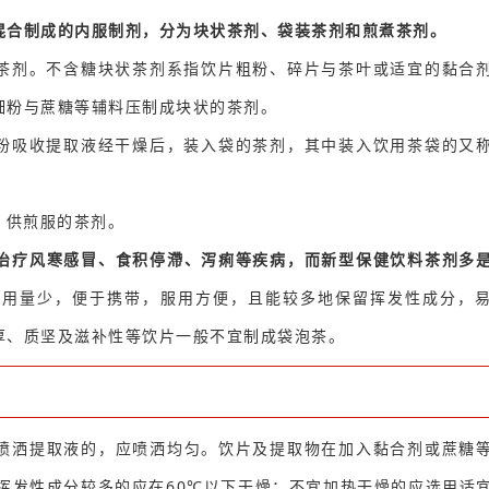
混合制成的内服制剂，分为块状茶剂、袋装茶剂和煎煮茶剂。
茶剂。不含糖块状茶剂系指饮片粗粉、碎片与茶叶或适宜的黏合
细粉与蔗糖等辅料压制成块状的茶剂。
粉吸收提取液经干燥后，装入袋的茶剂，其中装入饮用茶袋的又
，供煎服的茶剂。
治疗风寒感冒、食积停滯、泻痢等疾病，而新型保健饮料茶剂多
，用量少，便于携带，服用方便，且能较多地保留挥发性成分，
厚、质坚及滋补性等饮片一般不宜制成袋泡茶。
喷洒提取液的，应喷洒均匀。饮片及提取物在加入黏合剂或蔗糖
挥发性成分较多的应在60℃以下干燥；不宜加热干燥的应选用适