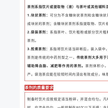
茶剂系指饮片或提取物（液）与茶叶或其他辅料
1.块状茶剂：
可分为不含糖块状茶剂和含糖块状
成块状的茶剂；含糖块状茶剂系指提取物、饮片
2.袋装茶剂：
系指茶叶、饮片粗粉或部分饮片粗
茶剂。
3.煎煮茶剂：
系指将饮片适当碎断后，装入袋中
茶剂是传统的中药剂型之一，
传统茶剂大多用于
辅助降血脂、减肥等作用的茶剂。
茶剂体积小
产。袋泡茶应能在较短时间内浸出有效成分，味
茶剂的质量要求
制备时饮片应按规定适当粉碎，并混合均匀。凡
时，应混合均匀。一般控制在80℃以下干燥；含