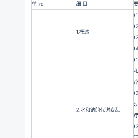
单 元
细 目
要
(
(
1.概述
(
2.水和钠的代谢紊乱