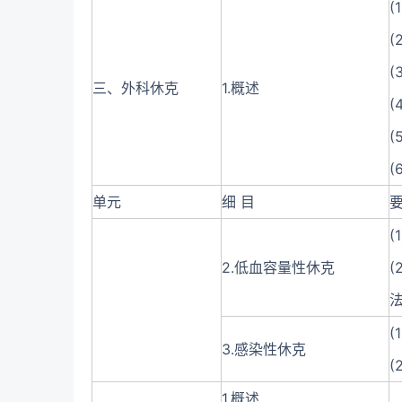
(
(
(
三、外科休克
1.概述
(
(
(
单元
细 目
要
2.低血容量性休克
(
3.感染性休克
(
1.概述