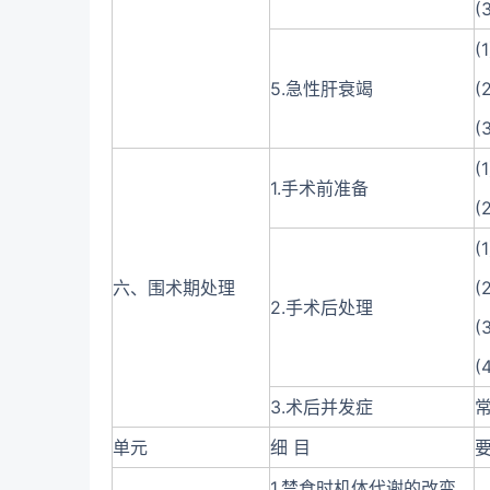
(
(
5.急性肝衰竭
(
(
(
1.手术前准备
(
(
六、围术期处理
(
2.手术后处理
(
(
3.术后并发症
单元
细 目
要
1.禁食时机体代谢的改变