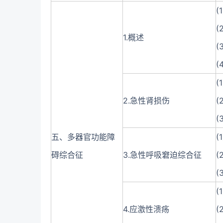
(
(
1.概述
(
(
(
2.急性肾损伤
(
(
五、多器官功能障
(
碍综合征
3.急性呼吸窘迫综合征
(
(
(
4.应激性溃疡
(