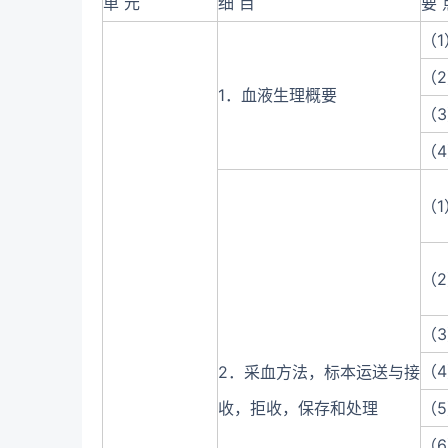
单 元
细 目
要 
（
（
1．血液生理概要
（
（
（
（
（
（
2．采血方法，标本运送与接
收，拒收，保存和处理
（
（