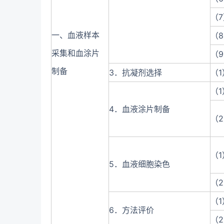
（
一、血液样本
（
采集和血涂片
（
制备
3．抗凝剂选择
（
（
4．血液涂片制备
（
（
5．血液细胞染色
（
（
6．方法评价
（