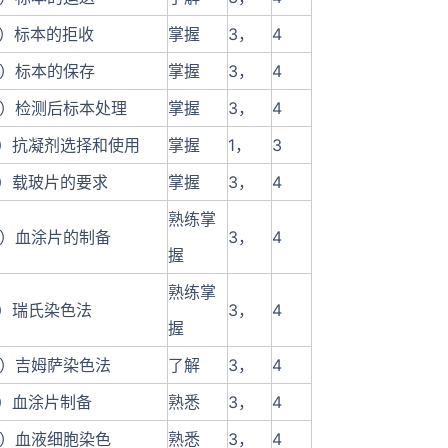
7）标本的拒收
掌握
3，
4
8）标本的保存
掌握
3，
4
9）检测后标本处理
掌握
3，
4
1）抗凝剂选择和使用
掌握
1，
3
1）载玻片的要求
掌握
3，
4
熟练掌
2）血涂片的制备
3，
4
握
熟练掌
1）瑞氏染色法
3，
4
握
2）吉姆萨染色法
了解
3，
4
1）血涂片制备
熟悉
3，
4
2）血液细胞染色
熟悉
3，
4