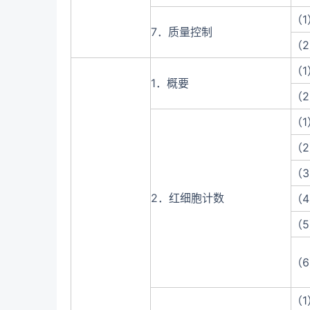
（
7．质量控制
（
（
1．概要
（
（
（
（
2．红细胞计数
（
（
（
（