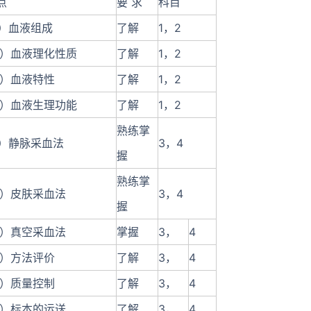
点
要 求
科目
1）血液组成
了解
1，2
2）血液理化性质
了解
1，2
3）血液特性
了解
1，2
4）血液生理功能
了解
1，2
熟练掌
1）静脉采血法
3，4
握
熟练掌
2）皮肤采血法
3，4
握
3）真空采血法
掌握
3，
4
4）方法评价
了解
3，
4
5）质量控制
了解
3，
4
6）标本的运送
了解
3，
4