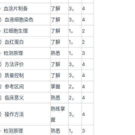
1）血涂片制备
了解
3，
4
2）血液细胞染色
了解
3，
4
1）红细胞生理
了解
1，
2
2）血红蛋白
了解
1，
2
1）检测原理
熟悉
1，
3
2）方法评价
了解
3，
4
3）质量控制
了解
3，
4
4）参考区间
掌握
2，
4
5）临床意义
熟悉
2，
4
熟练掌
6）操作方法
3，
4
握
1）检测原理
熟悉
1，
3