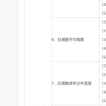
（
（
（
（
6．红细胞平均指数
（
（
（
（
（
7．红细胞体积分布宽度
（
（
（