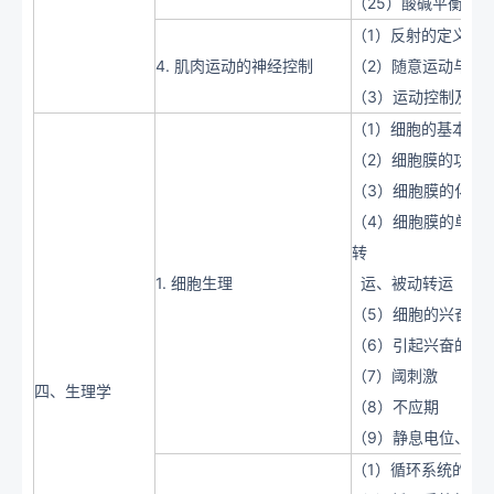
（25）酸碱平衡的
（1）反射的定义及
4. 肌肉运动的神经控制
（2）随意运动与不
（3）运动控制及解
（1）细胞的基本结
（2）细胞膜的功能
（3）细胞膜的化学
（4）细胞膜的单纯
转
1. 细胞生理
运、被动转运
（5）细胞的兴奋性
（6）引起兴奋的条
（7）阈刺激
四、生理学
（8）不应期
（9）静息电位、动
（1）循环系统的定