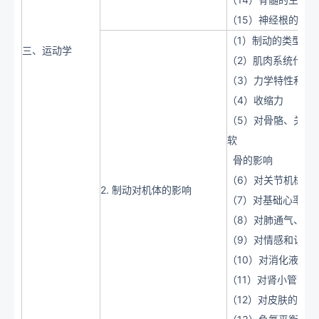
（15）神经根的生
（1）制动的类型和
三、运动学
（2）肌肉系统代谢
（3）力学特性和肌
（4）收缩力
（5）对骨骼、关节
软
骨的影响
（6）对关节机械性
2. 制动对机体的影响
（7）对基础心率、
（8）对肺通气、换
（9）对情感和认知
（10）对消化液和
（11）对肾小管转
（12）对皮肤的影响