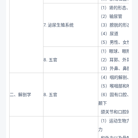
（1）肾的形态、结
（2）输尿管
7. 泌尿生殖系统
（3）膀胱的形态、
（4）尿道
（5）男性、女性生
（1）眼球、眼附属
8. 五官
（2）耳郭、外耳道
（3）外鼻、鼻腔和
（4）咽的解剖、生
（5）喉咽部和喉的
二、解剖学
8. 五官
（6）固有口腔、智
颞下
颌关节和口腔的腺
（1）运动生物力学
力
和外力以及骨骼力