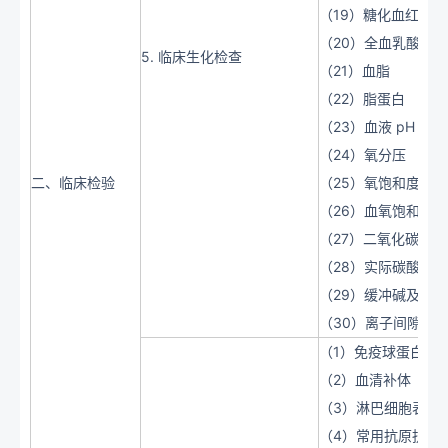
（19）糖化血红蛋白
（20）全血乳酸及
5. 临床生化检查
（21）血脂
（22）脂蛋白
（23）血液 pH
（24）氧分压
二、临床检验
（25）氧饱和度
（26）血氧饱和度为
（27）二氧化碳分
（28）实际碳酸氢
（29）缓冲碱及剩
（30）离子间隙
（1）免疫球蛋白
（2）血清补体
（3）淋巴细胞表面
（4）常用抗原抗体