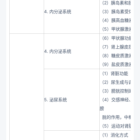
（2）胰岛素和胰岛
4. 内分泌系统
（3）胰岛素受体
（4）胰高血糖素
（5）甲状腺激素
（6）甲状腺功能的
（7）肾上腺皮质激
4. 内分泌系统
（8）糖皮质激素的
（9）盐皮质激素、
（1）肾脏功能
（2）尿生成与调节
（3）膀胱控制的相
5. 泌尿系统
（4）交感神经、副
膀
胱的作用，中枢性
（5）运动对肾脏的
（1）消化方式