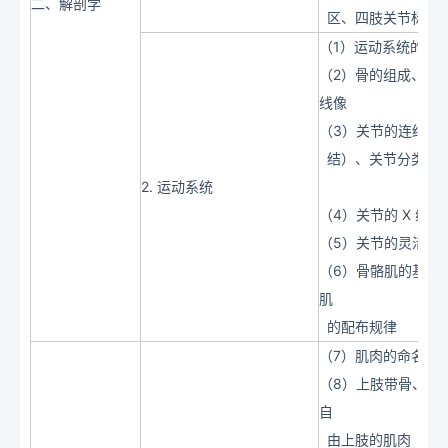
二、解剖学
区、四肢关节标志
（1）运动系统的组
（2）骨的组成、形态
线像
（3）关节的连结方
结）、关节分类和
2. 运动系统
（4）关节的 X 线像
（5）关节的灵活性
（6）骨骼肌的基本
肌
的配布规律
（7）肌肉的命名原
（8）上肢带骨、自
自
由上肢的肌肉