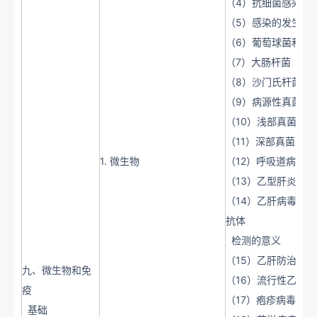
（4）抗细菌感染的
（5）感染的发生、
（6）葡萄球菌和链
（7）大肠杆菌
（8）沙门氏杆菌
（9）病源性真菌概
（10）浅部真菌
（11）深部真菌及
1. 微生物
（12）呼吸道病毒
（13）乙型肝炎病
（14）乙肝病毒的
抗体
检测的意义
（15）乙肝防治原则
九、微生物和免
（16）流行性乙型
疫
（17）疱疹病毒概述
基础