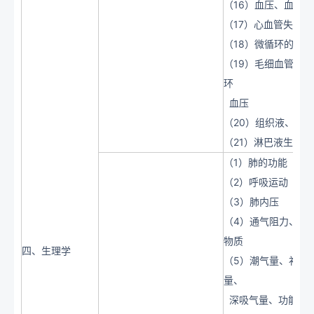
（16）血压、血管
（17）心血管失健
（18）微循环的定义
（19）毛细血管数
环
血压
（20）组织液、组
（21）淋巴液生成
（1）肺的功能
（2）呼吸运动
（3）肺内压
（4）通气阻力、气
物质
四、生理学
（5）潮气量、补吸
量、
深吸气量、功能残