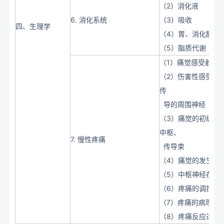
（2）消化液
6. 消化系统
（3）吸收
四、生理学
（4）胃、消化酶
（5）脂质代谢
（1）痛觉感受器
（2）伤害性感受器
传
导的周围神经
（3）痛觉的初级中
中枢、
7. 慢性疼痛
传导束
（4）痛觉的发生、
（5）中枢神经在疼
（6）疼痛的调控机
（7）疼痛的病理改
（8）疼痛反应过程