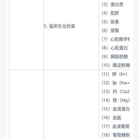
（3）蛋白质
（4）肌酐
（5）尿素
5. 临床生化检查
（6）尿酸
（7）心肌酶学检查
（8）心肌蛋白
（9）胰脂肪酶
（10）胰淀粉酶
（11）钾（K+）
（12）钠（Na+ ）、
（13）钙（Ca2+）
（14）镁（Mg2+ 
（15）血清蛋白质
（16）血氨
（17）血液葡萄糖
（18）葡萄糖耐量