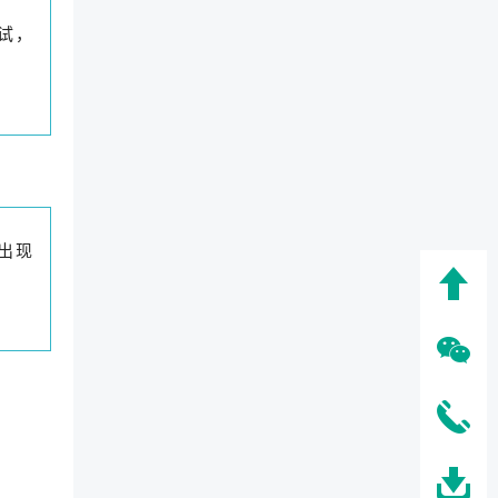
试，
出现