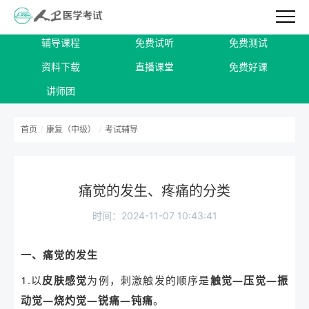
辅导课程
免费试听
免费测试
资料下载
直播课堂
免费好课
讲师团
首页
/
康复（中级）
/
考试辅导
痛觉的发生、疼痛的分类
时间：2024-11-07 10:43:41
一、痛觉的发生
1.以
皮肤感觉
为例，刺激触发的顺序是
触觉—压觉—振
动觉—烧灼觉—锐痛—钝痛
。