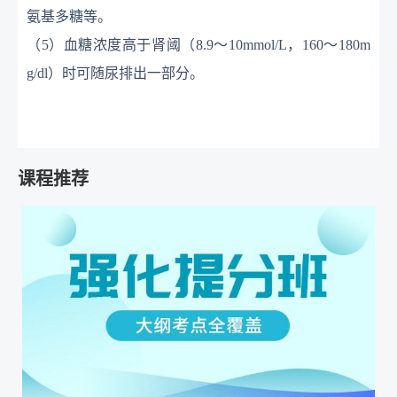
氨基多糖等。
（
5）血糖浓度高于肾阈（8.9～10mmol/L，160～180m
g/dl）时可随尿排出一部分。
课程推荐