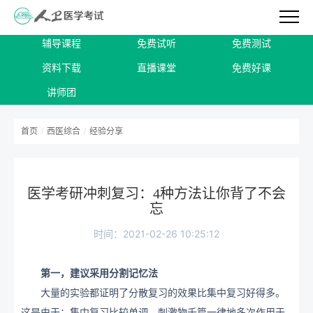
辅导课程
免费试听
免费测试
资料下载
直播课堂
免费好课
讲师团
首页
/
西医综合
/
经验分享
医学考研冲刺复习：4种方法让你背了不会
忘
时间：2021-02-26 10:25:12
第一，建议采用分割记忆法
大量的实验都证明了分散复习的效果比集中复习好得多。
这是由于：集中复习比较单调，刺激物千篇一律地多次作用于