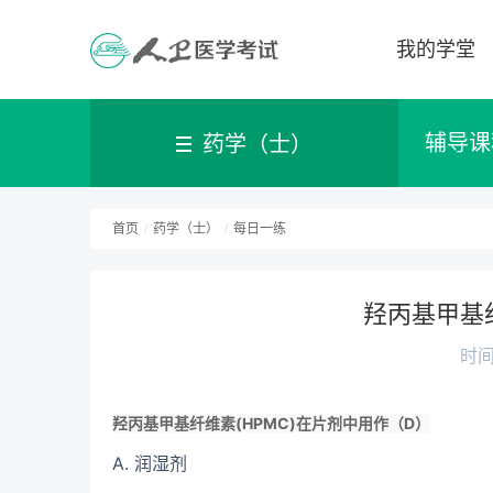
我的学堂
辅导课
药学（士）
首页
/
药学（士）
/
每日一练
羟丙基甲基纤
时间：
羟丙基甲基纤维素(HPMC)在片剂中用作（D）
A. 润湿剂