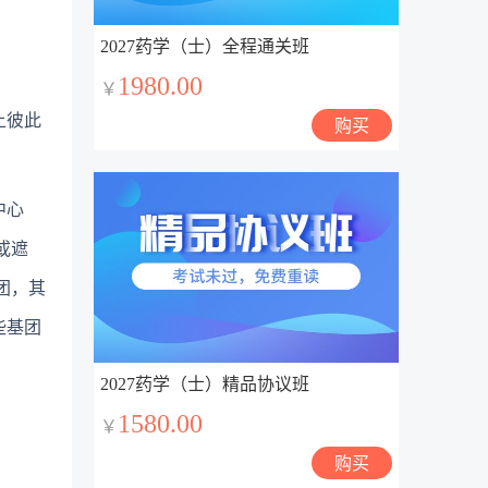
2027药学（士）全程通关班
1980.00
￥
上彼此
购买
中心
或遮
团，其
些基团
2027药学（士）精品协议班
1580.00
￥
购买