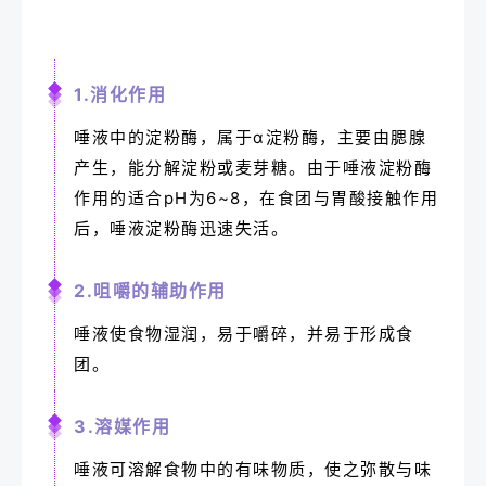
1.消化作用
唾液中的淀粉酶，属于α淀粉酶，主要由腮腺
产生，能分解淀粉或麦芽糖。由于唾液淀粉酶
作用的适合pH为6~8，在食团与胃酸接触作用
后，唾液淀粉酶迅速失活。
2.咀嚼的辅助作用
唾液使食物湿润，易于嚼碎，并易于形成食
团。
3.溶媒作用
唾液可溶解食物中的有味物质，使之弥散与味