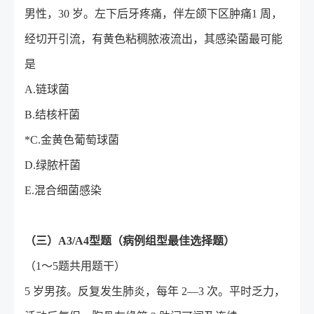
男性，30 岁。左下后牙疼痛，伴左颌下区肿痛1 周，
经切开引流，有黄色粘稠脓液流出，其感染菌最可能
是
A.链球菌
B.结核杆菌
*C.金黄色葡萄球菌
D.绿脓杆菌
E.混合细菌感染
（三）A3/A4型题（病例组型最佳选择题）
（1～5题共用题干）
5 岁男孩。反复发生肺炎，每年 2—3 次。平时乏力，