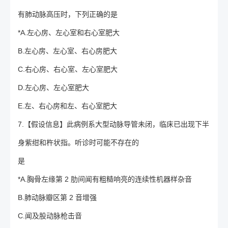
有肺动脉高压时，下列正确的是
*A.左心房、左心室和右心室肥大
B.左心房、左心室、右心房肥大
C.右心房、右心室、左心室肥大
D.左心房、左心室肥大
E.左、右心房和左、右心室肥大
7.【假设信息】此病例系大型动脉导管未闭，临床已出现下半
身紫绀和杵状指。听诊时可能不存在的
是
*A.胸骨左缘第 2 肋间闻有粗糙响亮的连续性机器样杂音
B.肺动脉瓣区第 2 音增强
C.闻及股动脉枪击音